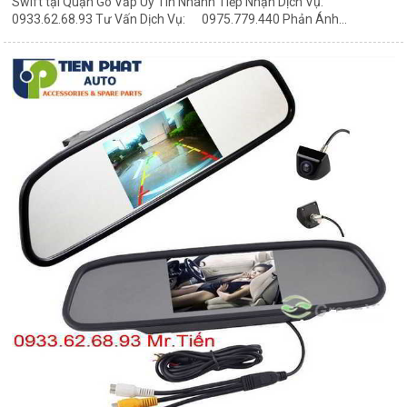
Swift tại Quận Gò Vấp Uy Tín Nhanh Tiếp Nhận Dịch Vụ:
0933.62.68.93 Tư Vấn Dịch Vụ: 0975.779.440 Phản Ánh...