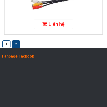
Liên hệ
1
2
Fanpage Facbook