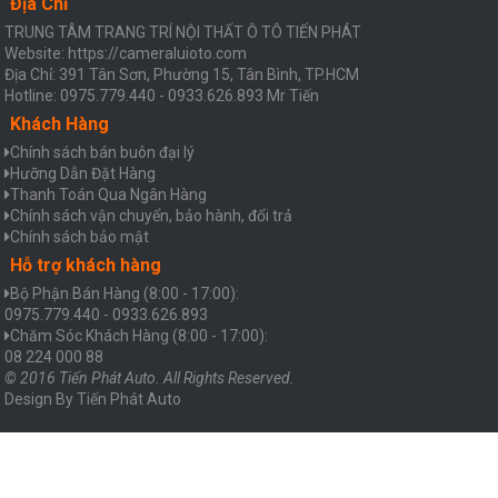
Địa Chỉ
TRUNG TÂM TRANG TRÍ NỘI THẤT Ô TÔ TIẾN PHÁT
Website: https://cameraluioto.com
Địa Chỉ: 391 Tân Sơn, Phường 15, Tân Bình, TP.HCM
Hotline: 0975.779.440 - 0933.626.893 Mr Tiến
Khách Hàng
Chính sách bán buôn đại lý
Hưỡng Dẫn Đặt Hàng
Thanh Toán Qua Ngân Hàng
Chính sách vận chuyển, bảo hành, đổi trả
Chính sách bảo mật
Hỗ trợ khách hàng
Bộ Phận Bán Hàng (8:00 - 17:00):
0975.779.440 - 0933.626.893
Chăm Sóc Khách Hàng (8:00 - 17:00):
08 224 000 88
© 2016 Tiến Phát Auto. All Rights Reserved.
Design By
Tiến Phát Auto