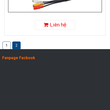
Liên hệ
1
2
Fanpage Facbook