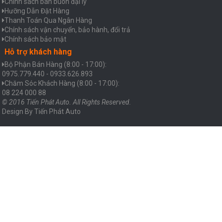
Chính sách bán buôn đại lý
Hưỡng Dẫn Đặt Hàng
Thanh Toán Qua Ngân Hàng
Chính sách vận chuyển, bảo hành, đổi trả
Chính sách bảo mật
Hỗ trợ khách hàng
Bộ Phận Bán Hàng (8:00 - 17:00):
0975.779.440 - 0933.626.893
Chăm Sóc Khách Hàng (8:00 - 17:00):
08 224 000 88
© 2016 Tiến Phát Auto. All Rights Reserved.
Design By
Tiến Phát Auto