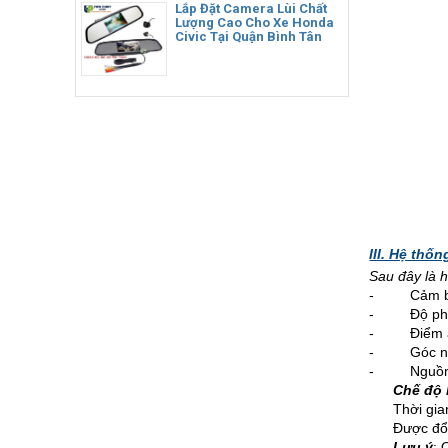
Lắp Đặt Camera Lùi Chất
Lượng Cao Cho Xe Honda
Civic Tại Quận Bình Tân
III. Hệ thố
Sau đây là 
- Cảm biế
- Độ phân 
- Điểm ảnh
- Góc nhì
- Nguồn đ
Chế độ 
Thời gia
Được đổi
Lưu ý
: 