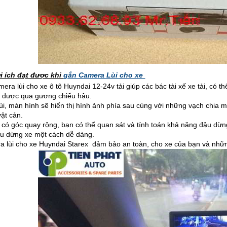
ợi ích đạt được khi
gắn Camera Lùi cho xe
mera lùi cho xe ô tô Huyndai 12-24v tải giúp các bác tài xế xe tải, có th
t được qua gương chiếu hậu.
 lùi, màn hình sẽ hiển thị hình ảnh phía sau cùng với những vạch chi
vật cản.
 có góc quay rộng, bạn có thể quan sát và tính toán khả năng đậu dừng
u dừng xe một cách dễ dàng.
a lùi cho xe Huyndai Starex đảm bảo an toàn, cho xe của bạn và nhữn