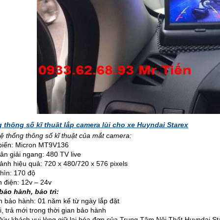
ng thông số kĩ thuật lắp camera lùi cho xe Huyndai Starex
hệ thống thông số kĩ thuật của mắt camera:
n: Micron MT9V136
giải ngang: 480 TV live
 hiệu quả: 720 x 480/720 x 576 pixels
n: 170 độ
iện: 12v – 24v
bảo hành, bảo trì:
n bảo hành: 01 năm kể từ ngày lắp đặt
, trả mới trong thời gian bảo hành
Qúy khách vui lòng giữ lại hóa đơn của Trung Tâm Nội Thất Huyndai St