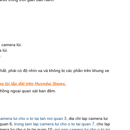
 camera lùi.
 lùi.
.
hất, phải có độ nhìn xa và không bị các phần trên khung xe
a lùi lắp đặt trên Huyndai Starex.
 hồng ngoại quan sát ban đêm.
amera lui cho o to tai tan noi quan 3,
dia chi lap camera lui
i quan 6,
trung tam lap camera lui cho o to tai quan 7,
cho lap
mera lui cho o to tai quan 10,
noi gan camera lui cho o to tai