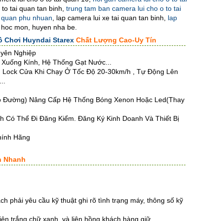
to tai quan tan binh,
trung tam ban camera lui cho o to tai
ai quan phu nhuan
, lap camera lui xe tai quan tan binh,
lap
 hoc mon, huyen nha be.
ồ Chơi Huyndai Starex
Chất Lượng Cao-Uy Tín
uyên Nghiệp
Xuống Kính, Hệ Thống Gạt Nước...
g Lock Cửa Khi Chạy Ở Tốc Độ 20-30km/h , Tự Động Lên
..
ào Đường) Nâng Cấp Hệ Thống Bóng Xenon Hoặc Led(Thay
 Có Thể Đi Đăng Kiểm. Đăng Ký Kinh Doanh Và Thiết Bị
ính Hãng
ín Nhanh
h phải yêu cầu kỹ thuật ghi rõ tình trạng máy, thông số kỹ
 liên trắng chữ xanh, và liên hồng khách hàng giữ.