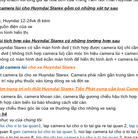
 camera lùi cho Huyndai Starex gồm có những vật tư sau
u, Huyndai 12-24vk đi kèm
guồn điện của xe
àn hình hiển thị
lùi tích hợp vào Huyndai Starex có những trường hợp sau
uyndai Starex có sẵn màn hình dvd ( tích hợp được camera lùi) chỉ cần
 dvd ( không tích hợp camera lùi) cần móc tín hiệu camera lùi + camera
không có màn hình dvd ècần màn hình để hiển thị hình ảnh + camera lùi
đặt camera lùi
cho xe Huyndai Starex
đặt camera lùi cho xe Huyndai Starex: Camera phải nằm gần trung tâm n
ị trí này phụ thuộc vào từng dòng xe và đời xe.
tâm trang trí nội thất Huyndai Starex Tiến Phát cung cấp loại Camer
, camera ấn, camera khoan cản, camera lắp gương chiếu hậu tích hợp
ch hợp cảm biến lùi báo khoảng cách vật cản.
ay chiều theo góc lái của xe thường lắp cho những xe sang.
n hệ
phục vụ của chúng tôi
:
ui cho o to tai quan1
, lap camera lui cho o to tai gia re tai quan 2,
lap c
 quan 4,
gan camera lui cho to tai quan 5
, noi lap camera lui cho o to ta
ho o to tai quan 8,
tim dia chi lap camera lui cho o to tai quan 9
, ban ca