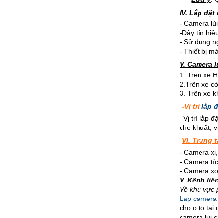
IV. Lắp đặt
- Camera lùi
-Dây tín hiệ
- Sử dụng n
- Thiết bị m
V. Camera 
1. Trên xe H
2.Trên xe có
3. Trên xe 
-
Vị trí
lắp 
Vị trí lắp 
che khuất, v
VI. Trung 
- Camera xi
- Camera tí
- Camera xo
V. Kênh liê
Về khu vực 
Lap camera l
cho o to tai
camera lui c