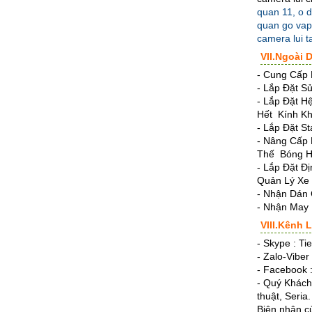
quan 11, o d
quan go va
camera lui t
VII.Ngoài 
- Cung Cấp 
- Lắp Đặt S
- Lắp Đặt 
Hết Kính Kh
- Lắp Đặt 
- Nâng Cấp
Thế Bóng H
- Lắp Đặt Đ
Quản Lý Xe
- Nhận Dán
- Nhận May
VIII.Kênh
- Skype : Ti
- Zalo-Vibe
- Facebook 
- Quý Khách 
thuật, Seria.
Biên nhận củ