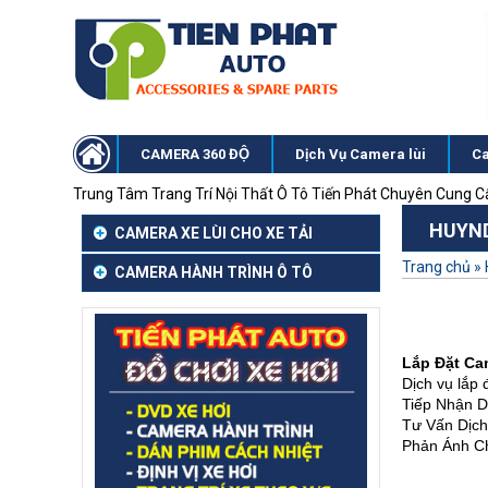
CAMERA 360 ĐỘ
Dịch Vụ Camera lùi
Ca
Trung Tâm Trang Trí Nội Thất Ô Tô Tiến Phát Chuyên Cung 
HUYND
CAMERA XE LÙI CHO XE TẢI
Trang chủ
»
CAMERA HÀNH TRÌNH Ô TÔ
Lắp Đặt Ca
Dịch vụ lắp
Tiếp Nhận D
Tư Vấn Dịc
Phản Ánh Ch