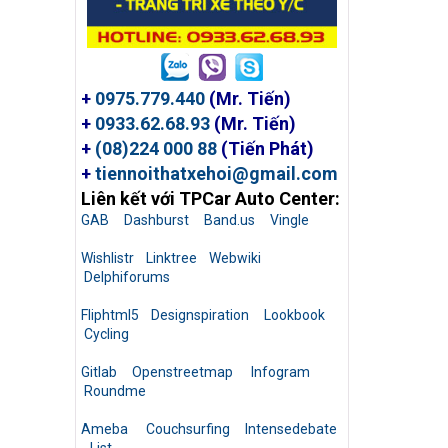
+
0975.779.440
(Mr. Tiến)
+
0933.62.68.93
(Mr. Tiến)
+
(08)224 000 88
(Tiến Phát)
+
tiennoithatxehoi@gmail.com
Liên kết với TPCar Auto Center:
GAB
Dashburst
Band.us
Vingle
Wishlistr
Linktree
Webwiki
Delphiforums
Fliphtml5
Designspiration
Lookbook
Cycling
Gitlab
Openstreetmap
Infogram
Roundme
Ameba
Couchsurfing
Intensedebate