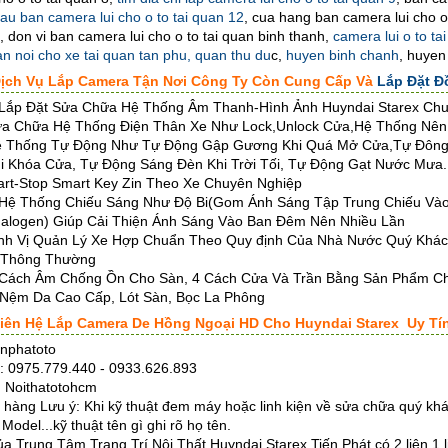
au ban camera lui cho o to tai quan 12
, cua hang ban camera lui cho o 
p
, don vi ban camera lui cho o to tai quan binh thanh,
camera lui o to t
an noi cho xe tai quan tan phu,
quan thu du
c,
huyen binh chanh
, huyen
Dịch Vụ Lắp Camera Tận Nơi Công Ty Còn Cung Cấp Và
Lắp Đặt Đ
Lắp Đặt Sửa Chữa Hệ Thống Âm Thanh-Hình Ảnh Huyndai Starex Ch
ửa Chữa Hệ Thống Điện Thân Xe Như Lock,Unlock Cửa,Hệ Thống Nên 
Hệ Thống Tự Động Như Tự Động Gập Gương Khi Quá Mở Cửa,Tự Đôn
i Khóa Cửa, Tự Động Sáng Đèn Khi Trời Tối, Tự Động Gạt Nước Mưa..
Start-Stop Smart Key Zin Theo Xe Chuyên Nghiệp
 Hệ Thống Chiếu Sáng Như Độ Bi(Gom Ánh Sáng Tập Trung Chiếu V
alogen) Giúp Cải Thiện Ánh Sáng Vào Ban Đêm Nên Nhiều Lần
ịnh Vị Quản Lý Xe Hợp Chuẩn Theo Quy định Của Nhà Nước Quý Khách
 Thông Thường
 Cách Âm Chống Ồn Cho Sàn, 4 Cách Cửa Và Trần Bằng Sản Phẩm Ch
 Nệm Da Cao Cấp, Lót Sàn, Bọc La Phông
 Liên Hệ Lắp Camera De Hồng Ngoại HD Cho Huyndai Starex Uy T
enphatoto
r : 0975.779.440 - 0933.626.893
: Noithatotohcm
hàng Lưu ý: Khi kỹ thuật đem máy hoặc linh kiện về sửa chữa quý khác
 Model...kỹ thuật tên gì ghi rõ họ tên.
a Trung Tâm Trang Trí Nội Thất Huyndai Starex Tiến Phát có 2 liên 1