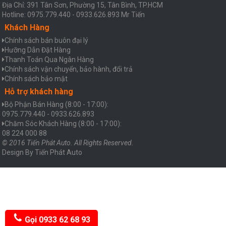
Địa Chỉ: 391 Tân Sơn, Phường 15, Tân Bình, TP.HCM
Hotline: 0975.779.440 - 0933.626.893 Mr Tiến
Khách Hàng
Chính sách bán buôn đại lý
Hưỡng Dẫn Đặt Hàng
Thanh Toán Qua Ngân Hàng
Chính sách vận chuyển, bảo hành, đổi trả
Chính sách bảo mật
Hỗ trợ khách hàng
Bộ Phận Bán Hàng (8:00 - 17:00):
0975.779.440 - 0933.626.893
Chăm Sóc Khách Hàng (8:00 - 17:00):
08 224 000 88
© 2016 Tiến Phát Auto. All Rights Reserved.
Design By
Tiến Phát Auto
Gọi 0933 62 68 93