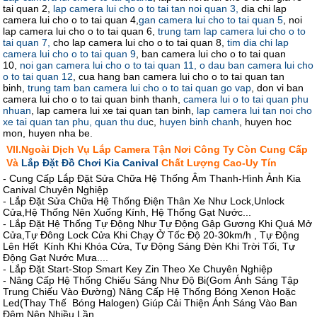
tai quan 2,
lap camera lui cho o to tai tan noi quan 3,
dia chi lap
camera lui cho o to tai quan 4,
gan camera lui cho to tai quan 5
, noi
lap camera lui cho o to tai quan 6,
trung tam lap camera lui cho o to
tai quan 7,
cho lap camera lui cho o to tai quan 8,
tim dia chi lap
camera lui cho o to tai quan 9
, ban camera lui cho o to tai quan
10,
noi gan camera lui cho o to tai quan 11, o dau ban camera lui cho
o to tai quan 12
, cua hang ban camera lui cho o to tai quan tan
binh,
trung tam ban camera lui cho o to tai quan go vap
, don vi ban
camera lui cho o to tai quan binh thanh,
camera lui o to tai quan phu
nhuan
, lap camera lui xe tai quan tan binh,
lap camera lui tan noi cho
xe tai quan tan phu,
quan thu du
c,
huyen binh chanh
, huyen hoc
mon, huyen nha be.
VII.Ngoài Dịch Vụ Lắp Camera Tận Nơi Công Ty Còn Cung Cấp
Và
Lắp Đặt Đồ Chơi Kia Canival
Chất Lượng Cao-Uy Tín
- Cung Cấp Lắp Đặt Sửa Chữa Hệ Thống Âm Thanh-Hình Ảnh Kia
Canival Chuyên Nghiệp
- Lắp Đặt Sửa Chữa Hệ Thống Điện Thân Xe Như Lock,Unlock
Cửa,Hệ Thống Nên Xuống Kính, Hệ Thống Gạt Nước...
- Lắp Đặt Hệ Thống Tự Động Như Tự Động Gập Gương Khi Quá Mở
Cửa,Tự Đông Lock Cửa Khi Chạy Ở Tốc Độ 20-30km/h , Tự Động
Lên Hết Kính Khi Khóa Cửa, Tự Động Sáng Đèn Khi Trời Tối, Tự
Động Gạt Nước Mưa....
- Lắp Đặt Start-Stop Smart Key Zin Theo Xe Chuyên Nghiệp
- Nâng Cấp Hệ Thống Chiếu Sáng Như Độ Bi(Gom Ánh Sáng Tập
Trung Chiếu Vào Đường) Nâng Cấp Hệ Thống Bóng Xenon Hoặc
Led(Thay Thế Bóng Halogen) Giúp Cải Thiện Ánh Sáng Vào Ban
Đêm Nên Nhiều Lần