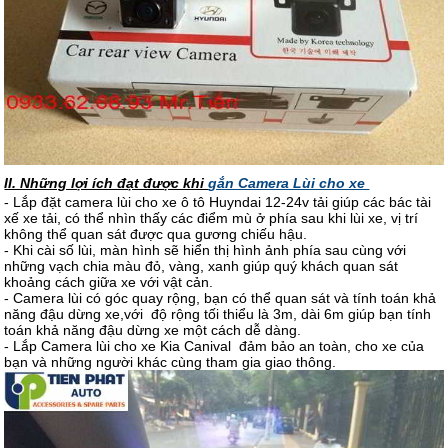
II. Những lợi ích đạt được khi
gắn Camera Lùi cho xe
- Lắp đặt camera lùi cho xe ô tô Huyndai 12-24v tải giúp các bác tài
xế xe tải, có thể nhìn thấy các điểm mù ở phía sau khi lùi xe, vị trí
không thể quan sát được qua gương chiếu hậu.
- Khi cài số lùi, màn hình sẽ hiển thị hình ảnh phía sau cùng với
những vạch chia màu đỏ, vàng, xanh giúp quý khách quan sát
khoảng cách giữa xe với vật cản.
- Camera lùi có góc quay rộng, bạn có thể quan sát và tính toán khả
năng đậu dừng xe,với độ rộng tối thiểu là 3m, dài 6m giúp bạn tính
toán khả năng đậu dừng xe một cách dễ dàng.
- Lắp Camera lùi cho xe Kia Canival đảm bảo an toàn, cho xe của
bạn và những người khác cùng tham gia giao thông.