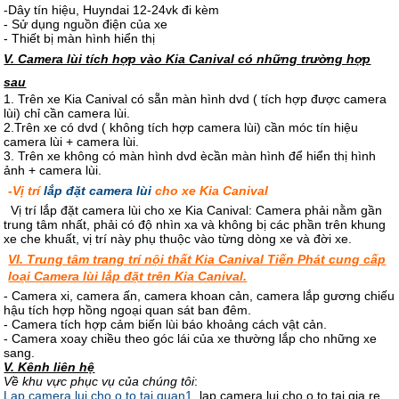
-Dây tín hiệu, Huyndai 12-24vk đi kèm
- Sử dụng nguồn điện của xe
- Thiết bị màn hình hiển thị
V. Camera lùi tích hợp vào Kia Canival có những trường hợp
sau
1. Trên xe Kia Canival có sẵn màn hình dvd ( tích hợp được camera
lùi) chỉ cần camera lùi.
2.Trên xe có dvd ( không tích hợp camera lùi) cần móc tín hiệu
camera lùi + camera lùi.
3. Trên xe không có màn hình dvd ècần màn hình để hiển thị hình
ảnh + camera lùi.
-
Vị trí
lắp đặt camera lùi
cho xe Kia Canival
Vị trí lắp đặt camera lùi cho xe Kia Canival: Camera phải nằm gần
trung tâm nhất, phải có độ nhìn xa và không bị các phần trên khung
xe che khuất, vị trí này phụ thuộc vào từng dòng xe và đời xe.
VI. Trung tâm trang trí nội thất Kia Canival Tiến Phát cung cấp
loại Camera lùi lắp đặt trên Kia Canival.
- Camera xi, camera ấn, camera khoan cản, camera lắp gương chiếu
hậu tích hợp hồng ngoại quan sát ban đêm.
- Camera tích hợp cảm biến lùi báo khoảng cách vật cản.
- Camera xoay chiều theo góc lái của xe thường lắp cho những xe
sang.
V. Kênh liên hệ
Về khu vực phục vụ của chúng tôi
:
Lap camera lui cho o to tai quan1
, lap camera lui cho o to tai gia re