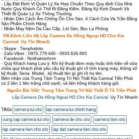
- Lắp Đặt Định Vị Quản Lý Xe Hợp Chuẩn Theo Quy định Của Nhà
Nước Quý Khách Có Thể Đi Đăng Kiểm. Đăng Ký Kinh Doanh Và
Thiết Bị Quản Lý Xe Thông Thường
- Nhận Dán Cách Âm Chống Ồn Cho Sàn, 4 Cách Cửa Và Trần Bằng
Sản Phẩm Chính Hãng
- Nhận May Nệm Da Cao Cấp, Lót Sàn, Bọc La Phông
VIII.Kênh Liên Hệ Lắp Camera De Hồng Ngoại HD Cho Kia
Canival Uy Tín Nhanh
- Skype : Tienphatoto
- Zalo-Viber : 0975.779.440 - 0933.626.893
- Facebook : Noithatotohcm
- Quý Khách hàng Lưu ý: Khi kỹ thuật đem máy hoặc linh kiện về sửa
chữa quý khách phải yêu cầu kỹ thuật ghi rõ tình trạng máy, thông số
kỹ thuật, Seria. Model...kỹ thuật tên gì ghi rõ họ tên.
Biên nhận của Trung Tâm Trang Trí Nội Thất Kia Canival Tiến Phát
có 2 liên 1 liên trắng chữ xanh, và liên hồng khách hàng giữ.
Nguồn Bài Viết: Trung Tâm Trang Trí Nội Thất Ô Tô Tiến Phát
Lắp Camera De Hồng Ngoại HD Cho Kia Canival
Uy Tín Nhanh
TAGs
camera lui oto
lap camera lui chinh hang
cung cap camera lui oto
camera de cho oto
camera tien oto
lap camera tien cho oto
lap dat camera tien cho oto